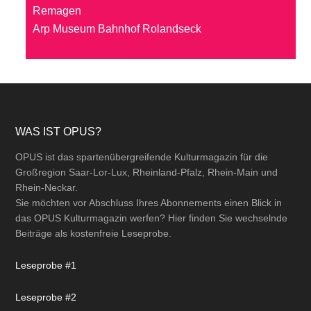
Remagen
Arp Museum Bahnhof Rolandseck
Footer
WAS IST OPUS?
OPUS ist das spartenübergreifende Kulturmagazin für die
Großregion Saar-Lor-Lux, Rheinland-Pfalz, Rhein-Main und
Rhein-Neckar.
Sie möchten vor Abschluss Ihres Abonnements einen Blick in
das OPUS Kulturmagazin werfen? Hier finden Sie wechselnde
Beiträge als kostenfreie Leseprobe.
Leseprobe #1
Leseprobe #2