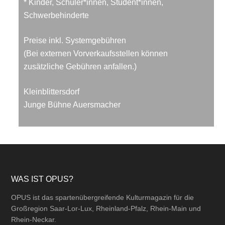
* Kinder, Schüler*innen, Student*innen,
Schwerbehinderte
Preise inkl. Systemgebühren
(Bei externen Vorverkaufsstellen können
zusätzliche Gebühren anfallen.)
Kleinblittersdorf
Junge Bühne Auersmacher
Footer
WAS IST OPUS?
OPUS ist das spartenübergreifende Kulturmagazin für die
Großregion Saar-Lor-Lux, Rheinland-Pfalz, Rhein-Main und
Rhein-Neckar.