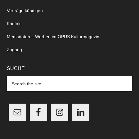
Verträge kündigen
Kontakt
Mediadaten – Werben im OPUS Kulturmagazin
Zugang
SUCHE
Search
the
site
...